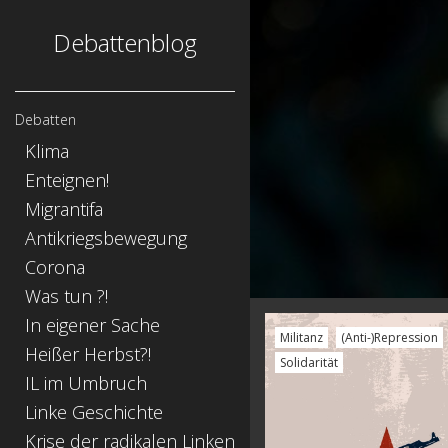
Debattenblog
Debatten
Klima
Enteignen!
Migrantifa
Antikriegsbewegung
Corona
Was tun ?!
In eigener Sache
Militanz
(Anti-)Repression
Heißer Herbst?!
Solidarität
IL im Umbruch
Linke Geschichte
Krise der radikalen Linken