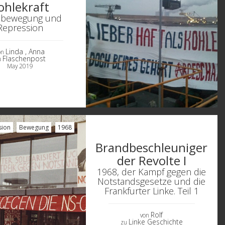
ohlekraft
abewegung und
Repression
Linda
, Anna
on
Flaschenpost
u
May 2019
sion
Bewegung
1968
Brandbeschleuniger
der Revolte I
1968, der Kampf gegen die
Notstandsgesetze und die
Frankfurter Linke. Teil 1
Rolf
von
Linke Geschichte
zu