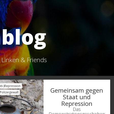
blog
n Linken & Friends
nti-)Repression
Gemeinsam gegen
Polizeigewalt
Staat und
Repression
Das