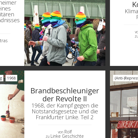
heimer
K
ines
Klim
tären
ndnisses
v
z
tras
g
1968
(Anti-)Repres
Brandbeschleuniger
der Revolte II
1968, der Kampf gegen die
Notstandsgesetze und die
Frankfurter Linke. Teil 2
Rolf
von
Linke Geschichte
zu