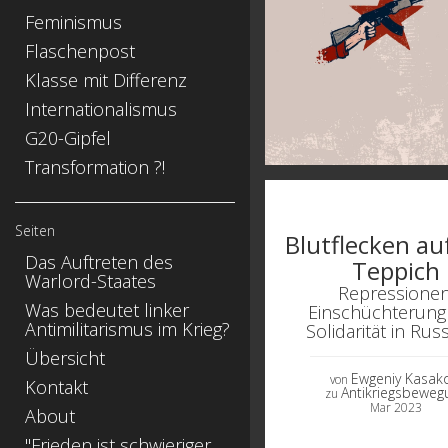
Feminismus
Flaschenpost
Klasse mit Differenz
Internationalismus
G20-Gipfel
Transformation ?!
Seiten
Blutflecken a
Das Auftreten des
Teppich
Warlord-Staates
Repressionen
Was bedeutet linker
Einschüchterung
Antimilitarismus im Krieg?
Solidarität in Rus
Übersicht
Ewgeniy Kasak
von
Kontakt
Antikriegsbeweg
zu
Mar 2023
About
"Frieden ist schwieriger