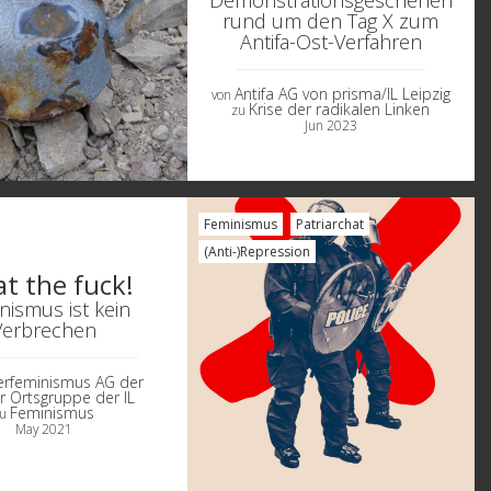
Demonstrationsgeschehen
rund um den Tag X zum
Antifa-Ost-Verfahren
Antifa AG von prisma/IL Leipzig
von
Krise der radikalen Linken
zu
Jun 2023
Feminismus
Patriarchat
(Anti-)Repression
t the fuck!
nismus ist kein
Verbrechen
rfeminismus AG der
er Ortsgruppe der IL
Feminismus
zu
May 2021