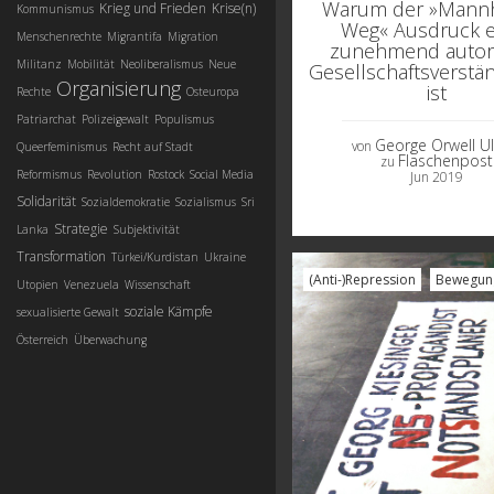
Warum der »Mann
Krieg und Frieden
Krise(n)
Kommunismus
Weg« Ausdruck e
Menschenrechte
Migrantifa
Migration
zunehmend autori
Militanz
Mobilität
Neoliberalismus
Neue
Gesellschaftsverstä
Organisierung
ist
Rechte
Osteuropa
Patriarchat
Polizeigewalt
Populismus
George Orwell Ul
von
Queerfeminismus
Recht auf Stadt
Flaschenpost
zu
Reformismus
Revolution
Rostock
Social Media
Jun 2019
Solidarität
Sozialdemokratie
Sozialismus
Sri
Strategie
Lanka
Subjektivität
Transformation
Türkei/Kurdistan
Ukraine
(Anti-)Repression
Bewegun
Utopien
Venezuela
Wissenschaft
soziale Kämpfe
sexualisierte Gewalt
Österreich
Überwachung