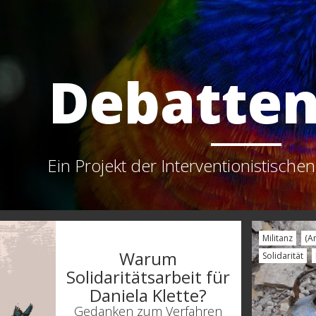
Debatten
Ein Projekt der Interventionistische
Militanz
(A
Warum
Solidarität
Solidaritätsarbeit für
Daniela Klette?
Gedanken zum Verfahren