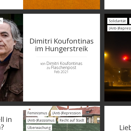
n
Solidarität
(Anti-)Repres
Dimitri Koufontinas
im Hungerstreik
Dimitri Koufontinas
von
Flaschenpost
zu
Feb 2021
Feminismus
(Anti-)Repression
l in
(Anti-)Rassismus
Recht auf Stadt
?
Lie
Überwachung