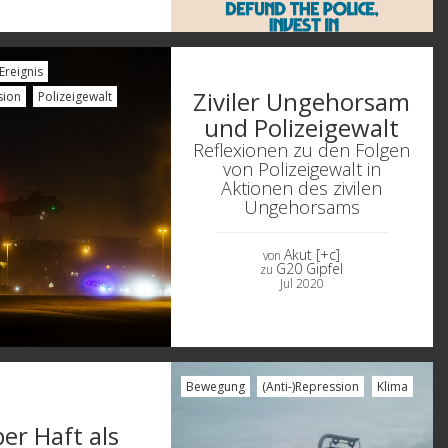
Ereignis
Ziviler Ungehorsam
sion
Polizeigewalt
und Polizeigewalt
Reflexionen zu den Folgen
von Polizeigewalt in
Aktionen des zivilen
Ungehorsams
Akut [+c]
von
G20 Gipfel
zu
Jul 2020
Bewegung
(Anti-)Repression
Klima
ber Haft als