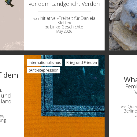
vor dem Landgericht Verden
Initiative »Freiheit für Daniela
von
Klette«
Linke Geschichte
zu
May 2026
Internationalismus
Krieg und Frieden
(Anti-)Repression
uf dem
Wha
Femi
,
 und
sland
Quee
von
Berlin
ow
ung