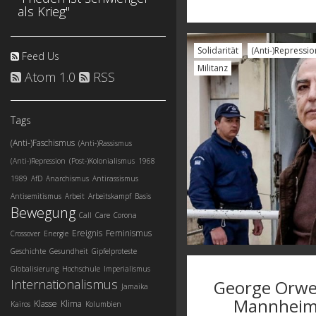
als Krieg"
Solidarität
(Anti-)Repressio
Feed Us
Militanz
Atom 1.0
RSS
Tags
(Anti-)Faschismus
(Anti-)Rassismus
(Anti-)Repression
(Post-)Kolonialismus
1968
1989
AfD
Anarchismus
Antirassismus
Antisemitismus
Arbeit
Arbeitskampf
Basis
Bewegung
Call
Care
Corona
Ereignis
Feminismus
Crossover
Energie
Geschichte
Gesundheit
Gipfelproteste
Globalisierung
Hochschule
Imperialismus
George Orwel
Internationalismus
Jamaika
Mannheim
Klasse
Klima
Kairos
Kolumbien