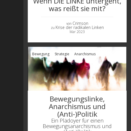
Wenn DIE LINKE untergeht,
was reißt sie mit?
Crimson
von
Krise der radikalen Linken
zu
Mar 2023
Bewegung
Strategie
Anarchismus
Bewegungslinke,
Anarchismus und
(Anti-)Politik
Ein Plädoyer für einen
Bewegungsanarchismus und