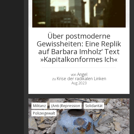
Über postmoderne
Gewissheiten: Eine Replik
auf Barbara Imholz‘ Text
»Kapitalkonformes Ich«
Angel
von
Krise der radikalen Linken
zu
Aug 2023
Militanz
(Anti-)Repression
Solidarität
Polizeigewalt