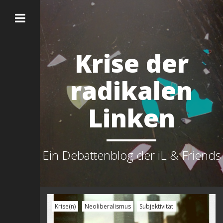
Krise der
radikalen
Linken
Ein Debattenblog der iL & Friends
Krise(n)
Neoliberalismus
Subjektivität