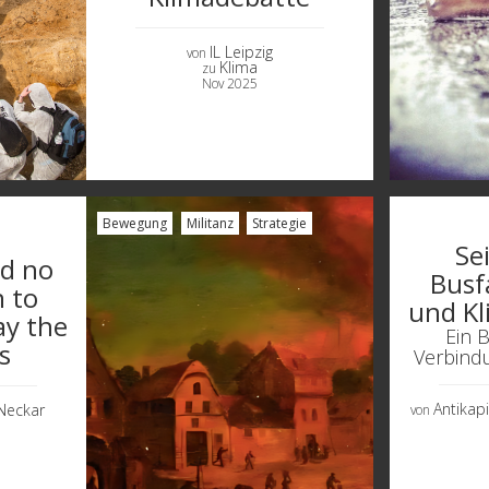
IL Leipzig
von
Klima
zu
Nov 2025
Bewegung
Militanz
Strategie
Sei
ed no
Busf
 to
und K
y the
Ein B
s
Verbind
Antikapi
 Neckar
von