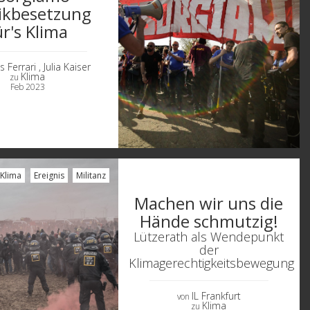
ikbesetzung
ür's Klima
s Ferrari
, Julia Kaiser
Klima
zu
Feb 2023
Klima
Ereignis
Militanz
Machen wir uns die
Hände schmutzig!
Lützerath als Wendepunkt
der
Klimagerechtigkeitsbewegung
en und Wissenschaftler
IL Frankfurt
von
Klima
zu