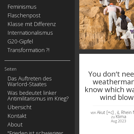
Feminismus
Flaschenpost
Klasse mit Differenz
Internationalismus
G20-Gipfel
Transformation ?!
Seiten
You don‘t ne
Das Auftreten des
weatherman
Warlord-Staates
know which wa
Was bedeutet linker
wind blow
Antimilitarismus im Krieg?
Übersicht
Akut [+c]
, iL Rhein
von
Kontakt
Klima
zu
Aug 2023
About
"Frieden ist schwieriger