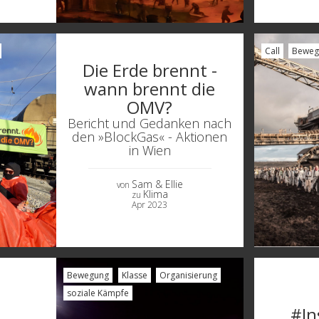
Call
Beweg
Die Erde brennt -
wann brennt die
OMV?
Bericht und Gedanken nach
den »BlockGas« - Aktionen
in Wien
Sam & Ellie
von
Klima
zu
Apr 2023
Bewegung
Klasse
Organisierung
soziale Kämpfe
#In