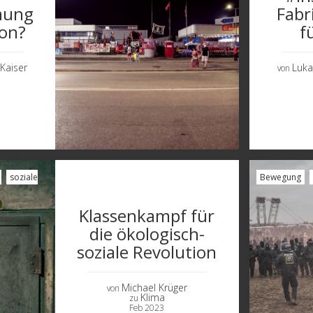
mung
Fabr
ion?
f
a Kaiser
Luka
von
soziale
Bewegung
Klassenkampf für
die ökologisch-
soziale Revolution
inn
Michael Krüger
von
Klima
zu
Feb 2023