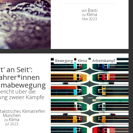
Basti
von
Klima
zu
Nov 2023
Bewegung
Klima
Arbeitskampf
t' an Seit':
ahrer*innen
limabewegung
ericht über die
ung zweier Kämpfe
talistisches Klimatreffen
München
Klima
zu
Jul 2023