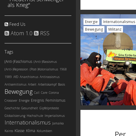
als Krieg"
Energie
Internationalismus
Feed Us
Bewegung
Militanz
Atom 1.0
RSS
Tags
(Anti-)Faschismus
(Anti-)Rassismus
(Anti-)Repression
(Post-)Kolonialismus
1968
1989
AfD
Anarchismus
Antirassismus
Antisemitismus
Arbeit
Arbeitskampf
Basis
Bewegung
Call
Care
Corona
Ereignis
Feminismus
Crossover
Energie
Geschichte
Gesundheit
Gipfelproteste
Globalisierung
Hochschule
Imperialismus
Internationalismus
Jamaika
Klasse
Klima
Kairos
Kolumbien
Per