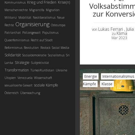
Krieg und Frieden
Krise(n)
Kommunismus
Volksabstim
Menschenrechte
Migrantifa
Migration
zur Konvers
Militanz
Mobilität
Neoliberalismus
Neue
Organisierung
Rechte
Osteuropa
Lukas Ferrari
, Juli
von
Patriarchat
Polizeigewalt
Populismus
Klima
zu
Mar 2023
Queerfeminismus
Recht auf Stadt
Reformismus
Revolution
Rostock
Social Media
Solidarität
Sozialdemokratie
Sozialismus
Sri
Strategie
Lanka
Subjektivität
Transformation
Türkei/Kurdistan
Ukraine
Energie
Internationalismus
Utopien
Venezuela
Wissenschaft
Kämpfe
Klasse
soziale Kämpfe
sexualisierte Gewalt
Österreich
Überwachung