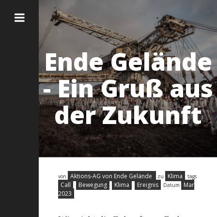
Ende Gelände
- Ein Gruß aus
der Zukunft
Aktions-AG von Ende Gelände
Klima
von
zu
tags
Call
Bewegung
Klima
Ereignis
Mar
Datum
2023