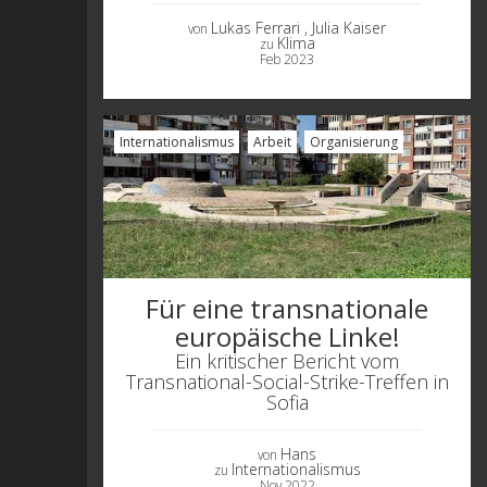
Lukas Ferrari
, Julia Kaiser
von
Klima
zu
Feb 2023
Internationalismus
Arbeit
Organisierung
Für eine transnationale
europäische Linke!
Ein kritischer Bericht vom
Transnational-Social-Strike-Treffen in
innen und
Sofia
Wissenschaftler
Hans
von
Internationalismus
zu
Nov 2022