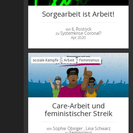
Sorgearbeit ist Arbeit!
IL Rostock
von
Systemkrise Corona!?
zu
Apr 2020
soziale Kämpfe
Arbeit
Feminismus
Care-Arbeit und
feministischer Streik
Sophie Obinger
, Lina Schwarz
von
Feminismus
zu