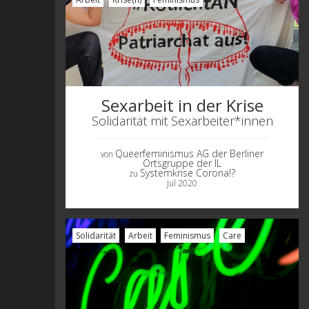
Sexarbeit in der Krise
Solidarität mit Sexarbeiter*innen
Queerfeminismus AG der Berliner
von
Ortsgruppe der IL
Systemkrise Corona!?
zu
Jul 2020
Solidarität
Arbeit
Feminismus
Care