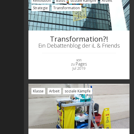
Revolution
Basis
soziale Kämpfe
Arbeit
Strategie
Transformation
Transformation?!
Ein Debattenblog der iL & Friends
von
Pages
zu
Jul 2019
Klasse
Arbeit
soziale Kämpfe