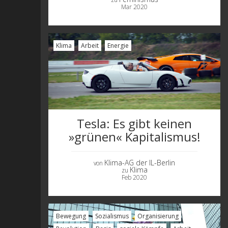
Mar 2020
Klima
Arbeit
Energie
Tesla: Es gibt keinen
»grünen« Kapitalismus!
Klima-AG der IL-Berlin
von
Klima
zu
Feb 2020
Bewegung
Sozialismus
Organisierung