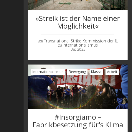
»Streik ist der Name einer
Möglichkeit«
Transnational Strike Kommission der IL
von
Internationalismus
zu
Dec 2025
Internationalismus
Bewegung
Klasse
Arbeit
#Insorgiamo –
Fabrikbesetzung für's Klima