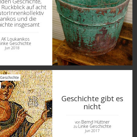
nden Geschichte,
 Rückblick auf acht
utorInnenkollektiv
anikos und die
ichte insgesamt
AK Loukanikos
n
Linke Geschichte
Jun 2018
Geschichte
Geschichte gibt es
nicht
Bernd Hüttner
von
Linke Geschichte
zu
Jun 2017