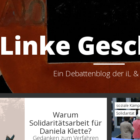
Linke Gesc
Ein Debattenblog der iL &
soziale Kämp
Warum
Solidarität
Solidaritätsarbeit für
Daniela Klette?
Gedanken zum Verfahren