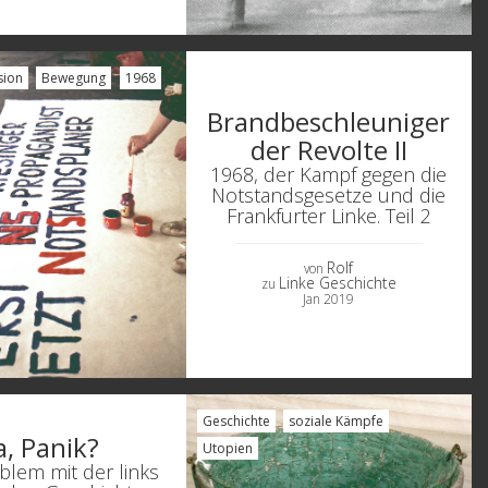
sion
Bewegung
1968
Brandbeschleuniger
der Revolte II
1968, der Kampf gegen die
Notstandsgesetze und die
Frankfurter Linke. Teil 2
Rolf
von
Linke Geschichte
zu
Jan 2019
Geschichte
soziale Kämpfe
a, Panik?
Utopien
blem mit der links