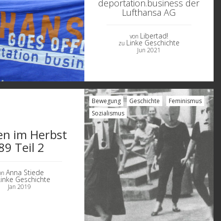
deportation.business der
Lufthansa AG
Libertad!
von
Linke Geschichte
zu
Jun 2021
Bewegung
Geschichte
Feminismus
Sozialismus
en im Herbst
89 Teil 2
Anna Stiede
on
Linke Geschichte
Jan 2019