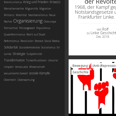
der Revolte
Krieg und Frieden
Krise(n)
Kommunismus
1968, der Kampf ge
Menschenrechte
Migrantifa
Migration
Notstandsgesetze 
Militanz
Mobilität
Neoliberalismus
Neue
Frankfurter Linke. 
Organisierung
Rechte
Osteuropa
Patriarchat
Polizeigewalt
Populismus
Rolf
von
Linke Geschich
zu
Queerfeminismus
Recht auf Stadt
Dec 2018
Reformismus
Revolution
Rostock
Social Media
Solidarität
Sozialdemokratie
Sozialismus
Sri
Strategie
Lanka
Subjektivität
Transformation
Türkei/Kurdistan
Ukraine
Bewegung
(Anti-)Repressio
Utopien
Venezuela
Wissenschaft
Geschichte
soziale Kämpfe
sexualisierte Gewalt
Österreich
Überwachung