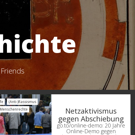
hichte
 Friends
fe
(Anti-)Rassismus
Netzaktivismus
Menschenrechte
gegen Abschiebung
go.to/online-demo: 20 Jahre
Online-Demo gegen