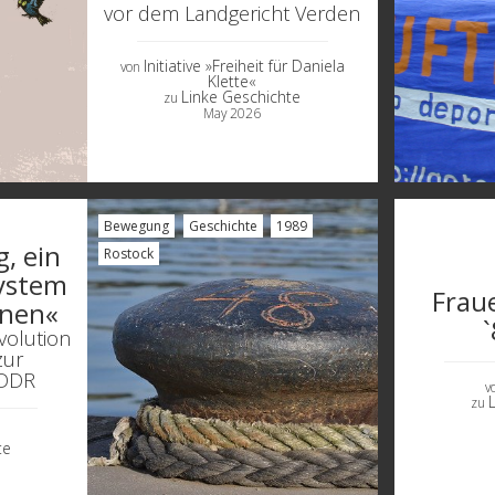
vor dem Landgericht Verden
Initiative »Freiheit für Daniela
von
Klette«
Linke Geschichte
zu
May 2026
Bewegung
Geschichte
1989
, ein
Rostock
system
Frau
nnen«
`
volution
zur
 DDR
v
zu
te