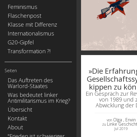
Feminismus
Flaschenpost
Klasse mit Differenz
Internationalismus
G20-Gipfel
Transformation ?!
»Die Erfahrung
Seiten
Gesellschafts
Das Auftreten des
kippen zu kö
Warlord-Staates
Ein Gespräch zur Re
Was bedeutet linker
von 1989 und 
Antimilitarismus im Krieg?
Abwicklung der
Übersicht
Kontakt
Olga
, Erwin
von
Linke Geschich
zu
About
Jul 2019
"Frieden ist schwieriger