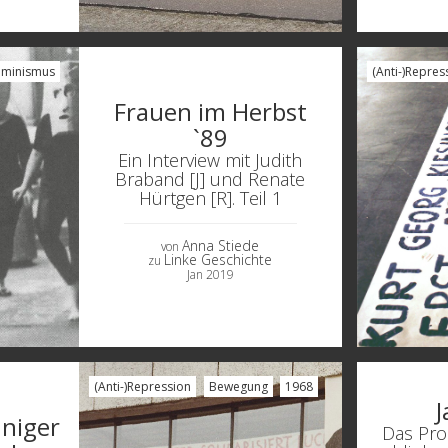
eminismus
(Anti-)Repres
Frauen im Herbst
`89
Ein Interview mit Judith
Braband [J] und Renate
Hürtgen [R]. Teil 1
Anna Stiede
von
Linke Geschichte
zu
Jan 2019
(Anti-)Repression
Bewegung
1968
J
niger
Das Pro