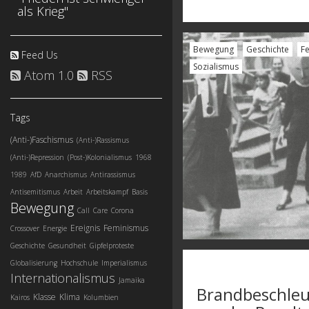
als Krieg"
Bewegung
Geschichte
F
Feed Us
Sozialismus
Atom 1.0
RSS
Tags
(Anti-)Faschismus
(Anti-)Rassismus
(Anti-)Repression
(Post-)Kolonialismus
1968
1989
AfD
Anarchismus
Antirassismus
Antisemitismus
Arbeit
Arbeitskampf
Basis
Bewegung
Call
Care
Corona
Ereignis
Feminismus
Crossover
Energie
Geschichte
Gesundheit
Gipfelproteste
Globalisierung
Hochschule
Imperialismus
Internationalismus
Jamaika
Brandbeschleu
Klasse
Klima
Kairos
Kolumbien