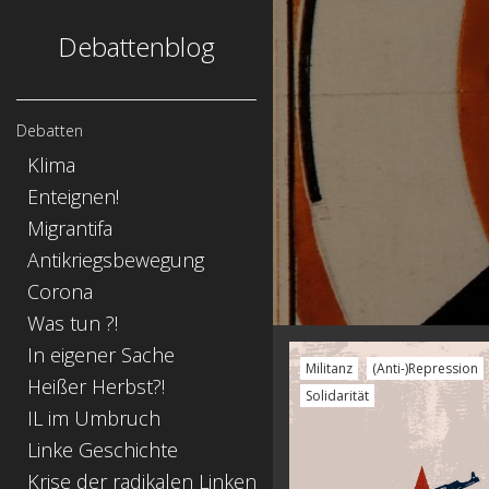
Debattenblog
Debatten
Klima
Enteignen!
Migrantifa
Antikriegsbewegung
Corona
Was tun ?!
In eigener Sache
Militanz
(Anti-)Repression
Heißer Herbst?!
Solidarität
IL im Umbruch
Linke Geschichte
Krise der radikalen Linken