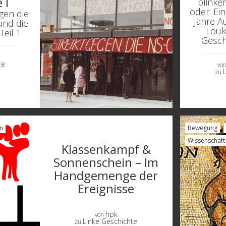
 I
blinke
oder: Ein
gen die
Jahre A
und die
Louk
Teil 1
Gesch
te
vo
zu
n
Bewegung
Wissenschaft
Klassenkampf &
Sonnenschein – Im
Handgemenge der
Ereignisse
hpk
von
Linke Geschichte
zu