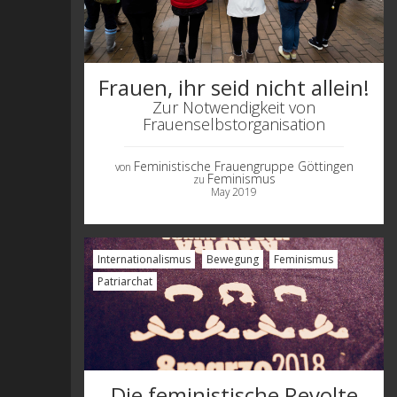
Frauen, ihr seid nicht allein!
Zur Notwendigkeit von
Frauenselbstorganisation
Feministische Frauengruppe Göttingen
von
Feminismus
zu
May 2019
Internationalismus
Bewegung
Feminismus
Patriarchat
Die feministische Revolte