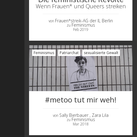
Wenn Frauen* und Queers streiken
Frauen*streik-AG der IL Berlin
von
Feminismus
zu
Feb 2019
Feminismus
Patriarchat
sexualisierte Gewalt
#metoo tut mir weh!
Sally Bierbauer
, Zara Lila
von
Feminismus
zu
Mar 2018