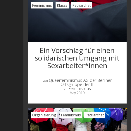
Feminismus
Klasse
Patriarchat
Ein Vorschlag für einen
solidarischen Umgang mit
Sexarbeiter*innen
Queerfeminismus AG der Berliner
von
Ortsgruppe der IL
Feminismus
zu
May 2019
Organisierung
Feminismus
Patriarchat