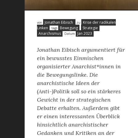
Jonathan Eibisch
Krise der radikalen
von
zu
Linken
Bewegung
Strategie
tags
Anarchismus
Jan 2023
Datum
Jonathan Eibisch argumentiert für
ein bewusstes Einmischen
organisierter Anarchist*innen in
die Bewegungslinke. Die
anarchistische Ideen der
(Anti-)Politik soll so ein stärkeres
Gewicht in der strategischen
Debatte erhalten. Außerdem gibt
er einen interessanten Überblick
hinsichtlich anarchistischer
Gedanken und Kritiken an der