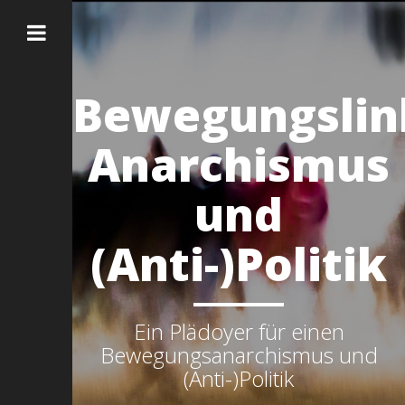
Bewegungslin
Anarchismus
und
(Anti-)Politik
Ein Plädoyer für einen
Bewegungsanarchismus und
(Anti-)Politik