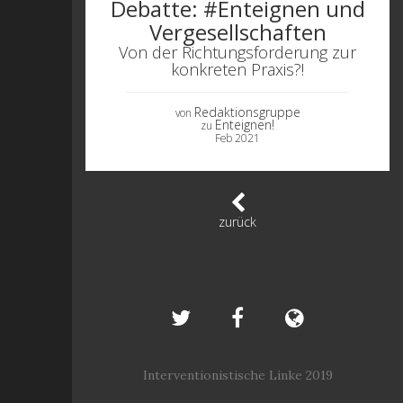
Debatte: #Enteignen und
Vergesellschaften
Von der Richtungsforderung zur
konkreten Praxis?!
Redaktionsgruppe
von
Enteignen!
zu
Feb 2021
zurück
Interventionistische Linke 2019