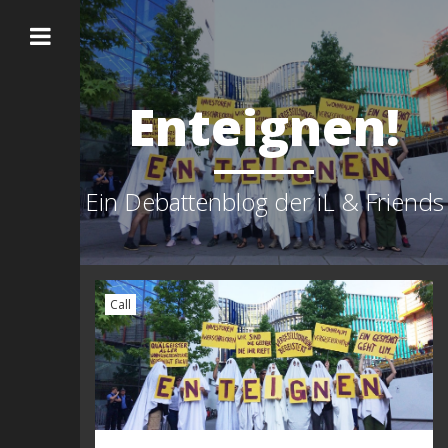
Enteignen!
Ein Debattenblog der iL & Friends
Call