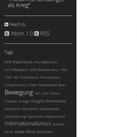
als Krieg"
Feed Us
Atom 1.0
RSS
Tags
(Anti-)Faschismus
(Anti-)Rassismus
(Anti-)Repression
(Post-)Kolonialismus
1968
1989
AfD
Anarchismus
Antirassismus
Antisemitismus
Arbeit
Arbeitskampf
Basis
Bewegung
Call
Care
Corona
Ereignis
Feminismus
Crossover
Energie
Geschichte
Gesundheit
Gipfelproteste
Globalisierung
Hochschule
Imperialismus
Internationalismus
Jamaika
Klasse
Klima
Kairos
Kolumbien