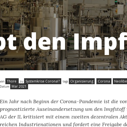
t den Impfs
Thore
Systemkrise Corona!?
Organisierung
Corona
Neolibe
von
zu
tags
Mar 2021
Datum
Ein Jahr nach Beginn der Corona-Pandemie ist die v
prognostizierte Auseinandersetzung um den Impfstoff 
AG der IL kritisiert mit einem zweiten dezentralen Akt
reichen Industrienationen und fordert eine Freigabe d