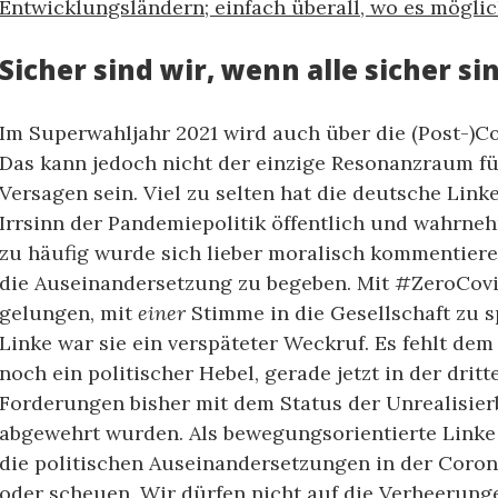
Entwicklungsländern; einfach überall, wo es möglich
Sicher sind wir, wenn alle sicher si
Im Superwahljahr 2021 wird auch über die (Post-)Co
Das kann jedoch nicht der einzige Resonanzraum f
Versagen sein. Viel zu selten hat die deutsche Lin
Irrsinn der Pandemiepolitik öffentlich und wahrne
zu häufig wurde sich lieber moralisch kommentieren
die Auseinandersetzung zu begeben. Mit #ZeroCovid 
gelungen, mit
einer
Stimme in die Gesellschaft zu 
Linke war sie ein verspäteter Weckruf. Es fehlt dem
noch ein politischer Hebel, gerade jetzt in der drit
Forderungen bisher mit dem Status der Unrealisier
abgewehrt wurden. Als bewegungsorientierte Linke
die politischen Auseinandersetzungen in der Coron
oder scheuen. Wir dürfen nicht auf die Verheerung