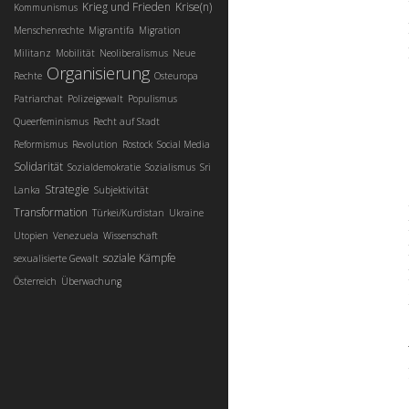
Krieg und Frieden
Krise(n)
Kommunismus
Menschenrechte
Migrantifa
Migration
Militanz
Mobilität
Neoliberalismus
Neue
Organisierung
Rechte
Osteuropa
Patriarchat
Polizeigewalt
Populismus
Queerfeminismus
Recht auf Stadt
Reformismus
Revolution
Rostock
Social Media
Solidarität
Sozialdemokratie
Sozialismus
Sri
Strategie
Lanka
Subjektivität
Transformation
Türkei/Kurdistan
Ukraine
Utopien
Venezuela
Wissenschaft
soziale Kämpfe
sexualisierte Gewalt
Österreich
Überwachung