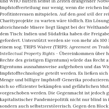
und WHO nützen selbst in Zeiten drängender Notwe
Impfstoffverteilung nur wenig, wenn die reichen I
Profitinteressen mitspielen. Auf den
good will
der re
Charityprojekte zu warten wäre tödlich. Ein Lösung
abzeichnende Misere liegt längst bei der Welthand
dem Tisch: Indien und Südafrika haben die Freigabe
gefordert. Unterstützt werden sie von mehr als 100
einem sog. TRIPS Waiver (TRIPS:
Agreement on Trade
Intellectual Property Rights
- Übereinkommen über h
Rechte des geistigen Eigentums) würde das Recht a
Eigentums ausnahmsweise aufgehoben und das Wi
Impfstofftechnologie geteilt werden. Es ließen sich 
Menge und billiger Impfstoff-Generika produziere
sich so effizienter bekämpfen und gefährlichen Mut
vorgeschoben werden. Die Gegenmacht ist jedoch 
kapitalistischer Pandemiepolitik nicht nur blind in
sondern auch selbstzerstörerisch. Gegen den Block 