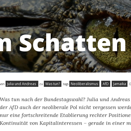
m Schatten
Julia und Andreas
Was tun?
Neoliberalismus
AfD
Jamaika
von
zu
tags
Was tun nach der Bundestagswahl? Julia und Andreas
der AfD auch der neoliberale Pol nicht vergessen werde
nur eine fortschreitende Etablierung rechter Position
Kontinuität von Kapitalinteressen – gerade in einer 