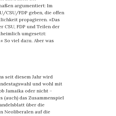
rmaßen argumentiert: Im
CDU/CSU/FDP geben, die offen
ichkeit propagieren. »Das
er CSU, FDP und Teilen der
heimlich umgesetzt:
 So viel dazu. Aber was
ns seit diesem Jahr wird
Bundestagswahl und wohl mit
ob Jamaika oder nicht –
 es (auch) das Zusammenspiel
andelsblatt über die
en Neoliberalen auf die