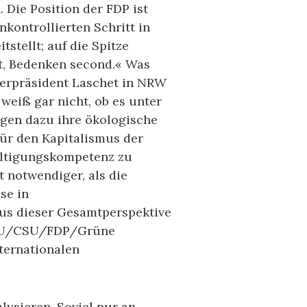
 Die Position der FDP ist
nkontrollierten Schritt in
tstellt; auf die Spitze
st, Bedenken second.« Was
sterpräsident Laschet in NRW
weiß gar nicht, ob es unter
ragen dazu ihre ökologische
für den Kapitalismus der
wältigungskompetenz zu
t notwendiger, als die
se in
us dieser Gesamtperspektive
 CDU/CSU/FDP/Grüne
ternationalen
lysieren. Soviel nur an