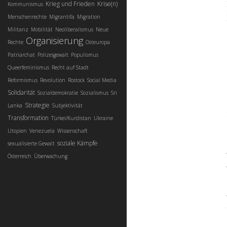
Krieg und Frieden
Krise(n)
Kommunismus
Menschenrechte
Migrantifa
Migration
Militanz
Mobilität
Neoliberalismus
Neue
Organisierung
Rechte
Osteuropa
Patriarchat
Polizeigewalt
Populismus
Queerfeminismus
Recht auf Stadt
Reformismus
Revolution
Rostock
Social Media
Solidarität
Sozialdemokratie
Sozialismus
Sri
Strategie
Lanka
Subjektivität
Transformation
Türkei/Kurdistan
Ukraine
Utopien
Venezuela
Wissenschaft
soziale Kämpfe
sexualisierte Gewalt
Österreich
Überwachung