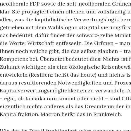
neoliberale FDP sowie die soft-neoliberalen Grünen.
klar. Sie propagiert einen offenen und vollständig u
alles, was die kapitalistische Verwertungslogik berei
getrieben mit dem Wahlslogan »Digitalisierung fir
das bedeutet, dafür findet der schwarz-gelbe Mini
die Worte: Wirtschaft entfesseln. Die Grünen – man 
ihnen noch welche gibt, die das selbst glauben – t
Kompetenz bei. Übersetzt bedeutet dies: Nichts ist 
Zukunft wichtiger, als eine ökologische Krisenbe
entwickeln (Resilienz heißt das heute) und nichts is
daraus resultierenden Notwendigkeiten und Prozes
Kapitalverwertungsmöglichkeiten zu verwandeln. A
– egal, ob Jamaika nun kommt oder nicht – sind
eigentlich nichts anderes als das Dreamteam der in
Kapitalfraktion. Macron heißt das in Frankreich.
Wie das im Detail funktioniert, wäre genauer zu ana