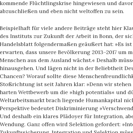
kommende Flüchtlingskrise hingewiesen und davor 
abzuschließen und eben nicht weltoffen zu sein.
Beispielhaft für viele andere Beiträge steht hier K
des Instituts zur Zukunft der Arbeit in Bonn, der si
Handelsblatt folgendermaßen geäußert hat: »Es ist 
erwarten, dass unsere Bevölkerung 2013–2017 um me
Menschen aus dem Ausland wächst.« Deshalb müsse
hinausgehen. Und lägen nicht in der Beliebtheit De
Chancen? Worauf sollte diese Menschenfreundlichk
Stoßrichtung ist seit Jahren klar: »Denn wir stehen
harten Wettbewerb um die »high potentials« und d
Weltarbeitsmarkt brach liegende Humankapital nic
Perspektive bedeutet Diskriminierung »Verschwen
Und deshalb ein klares Plädoyer für Integration, ab
Wendung. Ganz offen wird Selektion gefordert: »Inte
Zukunftssicherung. Integration und Selektion müss