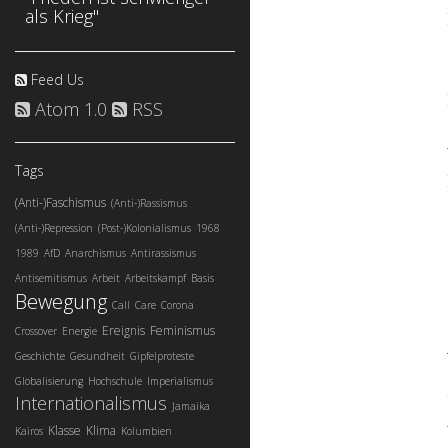
als Krieg"
Feed Us
Atom 1.0
RSS
Tags
(Anti-)Faschismus
(Anti-)Rassismus
(Anti-)Repression
(Post-)Kolonialismus
1968
1989
AfD
Anarchismus
Antirassismus
Antisemitismus
Arbeit
Arbeitskampf
Basis
Bewegung
Call
Care
Corona
Ereignis
Feminismus
Crossover
Energie
Geschichte
Gesundheit
Gipfelproteste
Globalisierung
Hochschule
Imperialismus
Internationalismus
Jamaika
Klasse
Klima
Kairos
Kolumbien