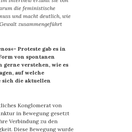
Im Interview erzählt sie von
arum die feministische
uss und macht deutlich, wie
e Gewalt zusammengeführt
os«- Proteste gab es in
 Form von spontanen
 gerne verstehen, wie es
agen, auf welche
sich die aktuellen
htliches Konglomerat von
unktur in Bewegung gesetzt
hre Verbindung zu den
gkeit. Diese Bewegung wurde