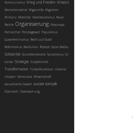
Krieg und Frieden
Krise(n)
Kommunismus
Menschenrechte
Migrantifa
Migration
Militanz
Mobilität
Neoliberalismus
Neue
Organisierung
Rechte
Osteuropa
Patriarchat
Polizeigewalt
Populismus
Queerfeminismus
Recht auf Stadt
Reformismus
Revolution
Rostock
Social Media
Solidarität
Sozialdemokratie
Sozialismus
Sri
Strategie
Lanka
Subjektivität
Transformation
Türkei/Kurdistan
Ukraine
Utopien
Venezuela
Wissenschaft
soziale Kämpfe
sexualisierte Gewalt
Österreich
Überwachung