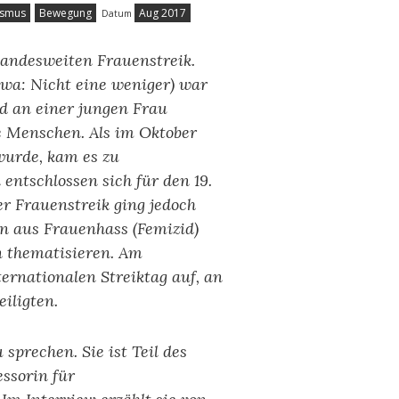
ismus
Bewegung
Aug 2017
Datum
landesweiten Frauenstreik.
wa: Nicht eine weniger) war
rd an einer jungen Frau
de Menschen. Als im Oktober
wurde, kam es zu
ntschlossen sich für den 19.
r Frauenstreik ging jedoch
n aus Frauenhass (Femizid)
 thematisieren. Am
ernationalen Streiktag auf, an
iligten.
sprechen. Sie ist Teil des
ssorin für