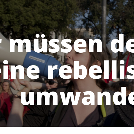
 müssen d
eine rebelli
umwande