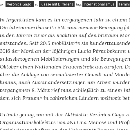
Verónica Gago
Klasse mit Differenz
Internationalismus
Femin
von
zu
tags
In Argentinien kam es im vergangenen Jahr zu einem 
Die lateinamerikaweite »Ni una menos«-Bewegung (et
in den Jahren zuvor als Reaktion auf den brutalen Mo
entstanden. Seit 2015 mobilisierte sie hunderttausen
2016 der Mord an der 16jährigen Lucía Pérez bekannt 
anlassbezogenen Mobilisierungen und die Bewegungen e
Oktober einen Nationalen Frauenstreik auszurufen. De
über die Anklage von sexualisierter Gewalt und Morde
hinaus, auch Auseinandersetzungen um Arbeit wurden
vergangenen 8. März rief man schließlich zu einem int
dem sich Frauen* in zahlreichen Ländern weltweit bete
Gründe genug, um mit der Aktivistin Verónica Gago zu 
Organisationskollektivs von »Ni Una Menos« und Profe