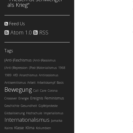
als Krieg"
Feed Us
Atom 1.0
RSS
Tags
(Anti-)Faschismus
(Anti-)Rassismus
(Anti-)Repression
(Post-)Kolonialismus
1968
1989
AfD
Anarchismus
Antirassismus
Antisemitismus
Arbeit
Arbeitskampf
Basis
Bewegung
Call
Care
Corona
Ereignis
Feminismus
Crossover
Energie
Geschichte
Gesundheit
Gipfelproteste
Globalisierung
Hochschule
Imperialismus
Internationalismus
Jamaika
Klasse
Klima
Kairos
Kolumbien