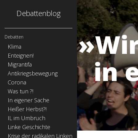
Debattenblog
»Wir
Debatten
Klima
Enteignen!
in 
Migrantifa
Antikriegsbewegung
Corona
Was tun ?!
In eigener Sache
Heißer Herbst?!
IL im Umbruch
Linke Geschichte
Krise der radikalen Linken