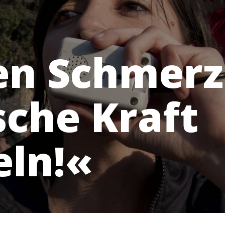
en Schmerz
sche Kraft
ln!«