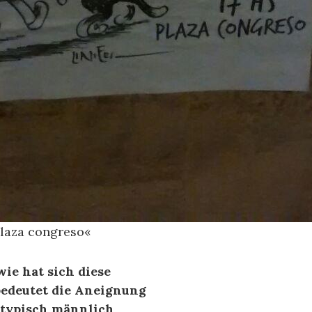
plaza congreso«
ie hat sich diese
edeutet die Aneignung
s typisch männlich