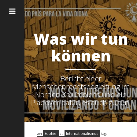
Was wir tun
können
Bericht einer
Menschenrechtsbegleitung im
Norden Kolumbiens und ein
Plädoyer dafür, es auch zu tun.
Sophie
Internationalismus
von
zu
tags