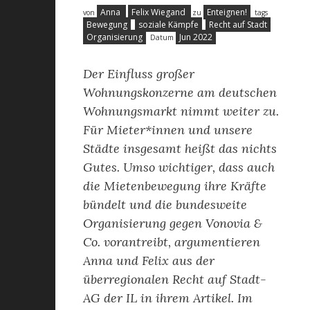
Anna
Felix Wiegand
Enteignen!
von
zu
tags
Bewegung
soziale Kämpfe
Recht auf Stadt
Organisierung
Jun 2022
Datum
Der Einfluss großer
Wohnungskonzerne am deutschen
Wohnungsmarkt nimmt weiter zu.
Für Mieter*innen und unsere
Städte insgesamt heißt das nichts
Gutes. Umso wichtiger, dass auch
die Mietenbewegung ihre Kräfte
bündelt und die bundesweite
Organisierung gegen Vonovia &
Co. vorantreibt, argumentieren
Anna und Felix aus der
überregionalen Recht auf Stadt-
AG der IL in ihrem Artikel. Im