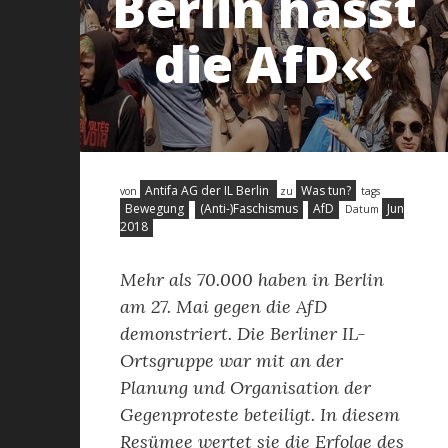
Berlin hasst
die AfD«
Antifa AG der IL Berlin
Was tun?
von
zu
tags
Bewegung
(Anti-)Faschismus
AfD
Jun
Datum
2018
Mehr als 70.000 haben in Berlin
am 27. Mai gegen die AfD
demonstriert. Die Berliner IL-
Ortsgruppe war mit an der
Planung und Organisation der
Gegenproteste beteiligt. In diesem
Resümee wertet sie die Erfolge des