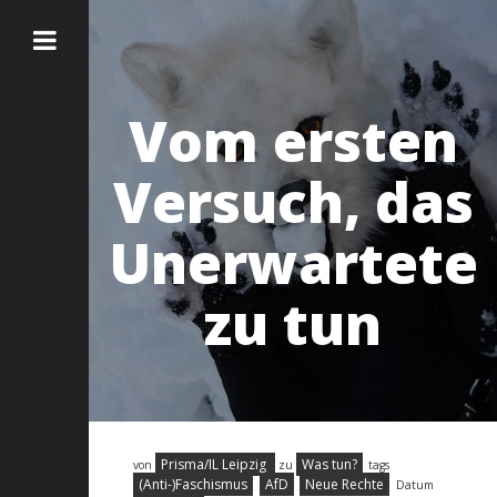
Vom ersten
Versuch, das
Unerwartete
zu tun
Prisma/IL Leipzig
Was tun?
von
zu
tags
(Anti-)Faschismus
AfD
Neue Rechte
Datum