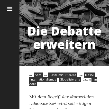
Die Debatte
erweitern
Sam
Klasse mit Differenz
Klasse
von
zu
tags
Internationalismus
Globalisierung
Jan
Datum
2018
Mit dem Begriff der »Imperialen
Lebensweise« wird seit einigen