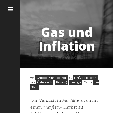
Gas und
Inflation
Gruppe Zinnoberrot
Heißer Herbst?!
von
zu
Österreich
Krise(n)
Energie
Jan
tags
Datum
2023
Der Versuch linker Akteur:innen,
einen »heißen« Herbst zu