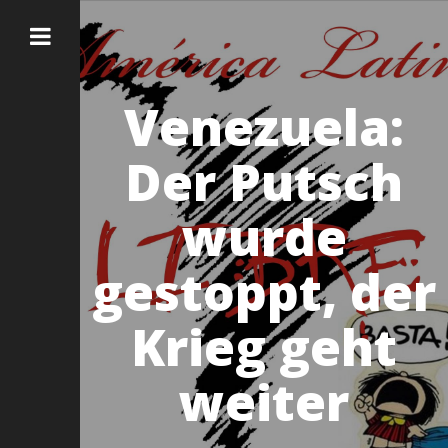
Venezuela:
Der Putsch
wurde
gestoppt, der
Krieg geht
weiter