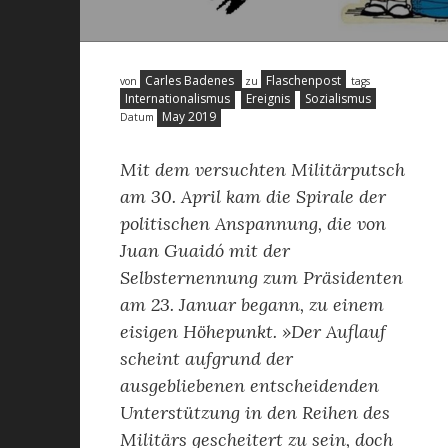
Carles Badenes
Flaschenpost
von
zu
tags
Internationalismus
Ereignis
Sozialismus
May 2019
Datum
Mit dem versuchten Militärputsch
am 30. April kam die Spirale der
politischen Anspannung, die von
Juan Guaidó mit der
Selbsternennung zum Präsidenten
am 23. Januar begann, zu einem
eisigen Höhepunkt. »Der Auflauf
scheint aufgrund der
ausgebliebenen entscheidenden
Unterstützung in den Reihen des
Militärs gescheitert zu sein, doch